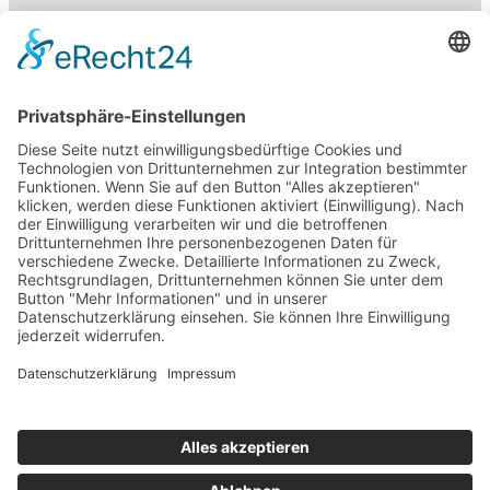
Suchen
HSP
Ausschreibung
Anfahrt
Über Uns
Der Verein
Abteilungsleitung
Abt. Historie
SVG Mitgliedsbeiträge
Training
Trainingszeiten
Sponsoring