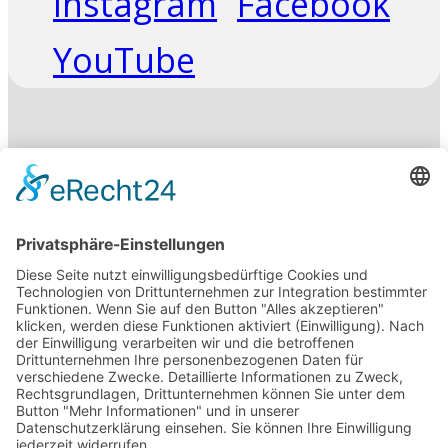
Instagram
Facebook
YouTube
Suchen
HSP
Ausschreibung
Anfahrt
Über Uns
Der Verein
Abteilungsleitung
Abt. Historie
SVG Mitgliedsbeiträge